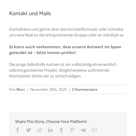
Kontakt und Mails
Kontaktiere und gerne über das Kontaktformular oder schreibe
uns eine Mail an die entsprechende Gruppe oder an info@jsh.ac
Es kann auch vorkommen, dass unsere Antwort im Spam
gelandet ist – bitte immer prüfen!
Die Junge Selbsthilfe Aachen ist ein vollständig ehrenamtlich
selbstorganisiertes Projekt. Möglicherweise auftretende
Wartezeiten bitten wir zu entschuldigen.
Von
Marc
|
November 28th, 2025
|
0 Kommentare
Share This Story, Choose Your Platform!
Facebook
Twitter
Reddit
LinkedIn
Tumblr
Pinterest
Vk
E-
Mail